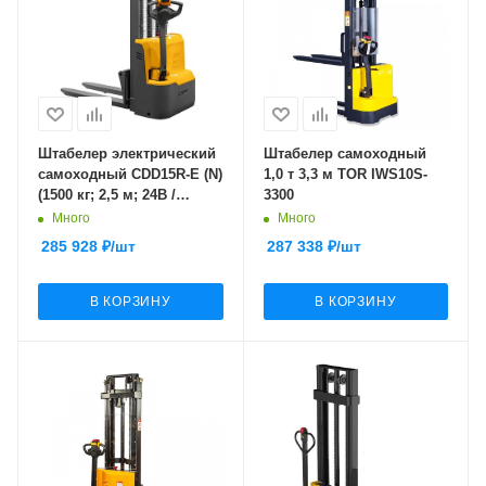
Штабелер электрический
Штабелер самоходный
самоходный CDD15R-E (N)
1,0 т 3,3 м TOR IWS10S-
(1500 кг; 2,5 м; 24В /
3300
105Ач) SMARTLIFT
Много
Много
(SMART)
285 928
₽
/шт
287 338
₽
/шт
В КОРЗИНУ
В КОРЗИНУ