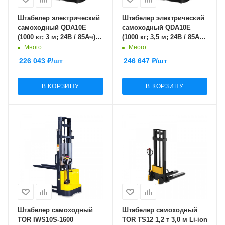
Штабелер электрический
Штабелер электрический
самоходный QDA10E
самоходный QDA10E
(1000 кг; 3 м; 24В / 85Ач)
(1000 кг; 3,5 м; 24В / 85Ач)
SMARTLIFT (SMART)
SMARTLIFT (SMART)
Много
Много
226 043
₽
/шт
246 647
₽
/шт
В КОРЗИНУ
В КОРЗИНУ
Штабелер самоходный
Штабелер самоходный
TOR IWS10S-1600
TOR TS12 1,2 т 3,0 м Li-ion