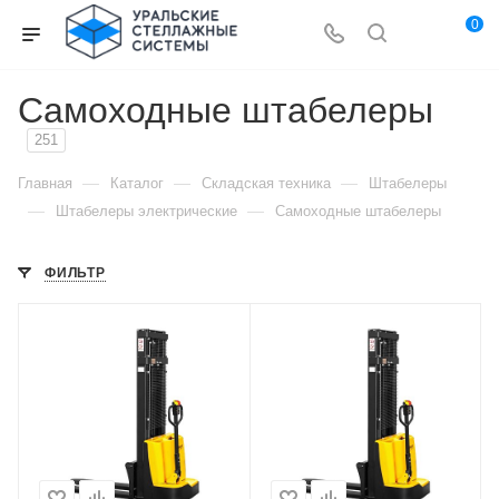
0
Самоходные штабелеры
251
—
—
—
Главная
Каталог
Складская техника
Штабелеры
—
—
Штабелеры электрические
Самоходные штабелеры
ФИЛЬТР