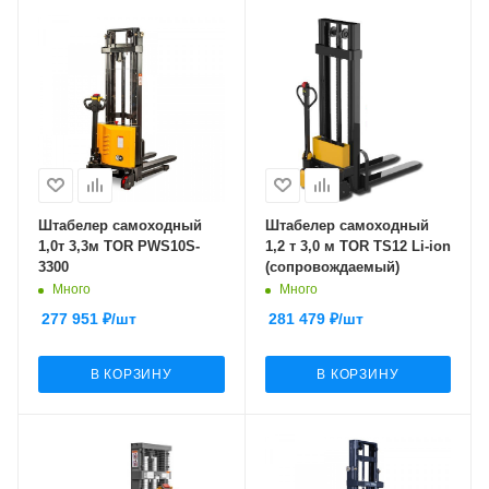
Штабелер самоходный
Штабелер самоходный
1,0т 3,3м TOR PWS10S-
1,2 т 3,0 м TOR TS12 Li-ion
3300
(сопровождаемый)
Много
Много
277 951
₽
/шт
281 479
₽
/шт
В КОРЗИНУ
В КОРЗИНУ