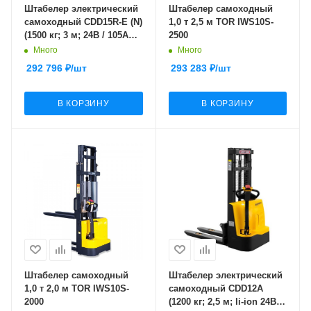
Штабелер электрический
Штабелер самоходный
самоходный CDD15R-E (N)
1,0 т 2,5 м TOR IWS10S-
(1500 кг; 3 м; 24В / 105Ач)
2500
SMARTLIFT (SMART)
Много
Много
292 796
₽
/шт
293 283
₽
/шт
В КОРЗИНУ
В КОРЗИНУ
Штабелер самоходный
Штабелер электрический
1,0 т 2,0 м TOR IWS10S-
самоходный CDD12A
2000
(1200 кг; 2,5 м; li-ion 24В /