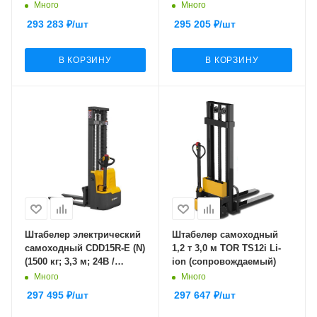
60Ач) SMARTLIFT
Много
Много
(SMART)
293 283
₽
/шт
295 205
₽
/шт
В КОРЗИНУ
В КОРЗИНУ
Штабелер электрический
Штабелер самоходный
самоходный CDD15R-E (N)
1,2 т 3,0 м TOR TS12i Li-
(1500 кг; 3,3 м; 24В /
ion (сопровождаемый)
105Ач) SMARTLIFT
Много
Много
(SMART)
297 495
₽
/шт
297 647
₽
/шт