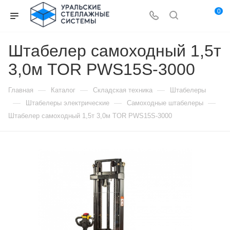
0
Штабелер самоходный 1,5т
3,0м TOR PWS15S-3000
—
—
—
Главная
Каталог
Складская техника
Штабелеры
—
—
—
Штабелеры электрические
Самоходные штабелеры
Штабелер самоходный 1,5т 3,0м TOR PWS15S-3000