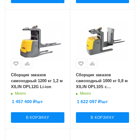
Сборщик заказов
Сборщик заказов
самоходный 1200 кг 1,2 м
самоходный 1000 кг 0,8 м
XILIN OPL12G Li-ion
XILIN OPL10S с
раздвижными вилами
Много
Много
1 457 400
₽
/шт
1 622 097
₽
/шт
В КОРЗИНУ
В КОРЗИНУ