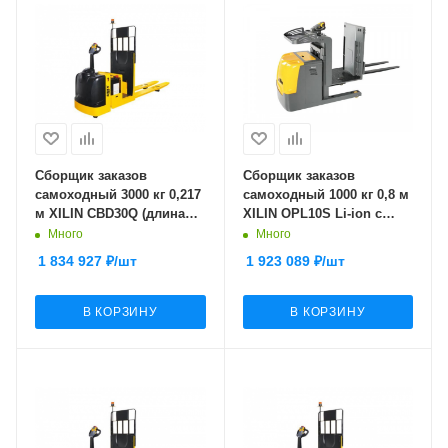
Сборщик заказов
Сборщик заказов
самоходный 3000 кг 0,217
самоходный 1000 кг 0,8 м
м XILIN CBD30Q (длина
XILIN OPL10S Li-ion с
вил 1220 мм)
раздвижными вилами
Много
Много
1 834 927
₽
/шт
1 923 089
₽
/шт
В КОРЗИНУ
В КОРЗИНУ