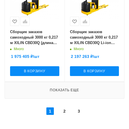
Сборщик заказов
Сборщик заказов
самоходный 3000 кг 0,217
самоходный 3000 кг 0,217
м XILIN CBD30Q (длина
м XILIN CBD30Q Li-ion
вил 2440 мм)
(длина вил 1220 мм)
Много
Много
1 975 405
₽
/шт
2 197 263
₽
/шт
В КОРЗИНУ
В КОРЗИНУ
ПОКАЗАТЬ ЕЩЕ
1
2
3