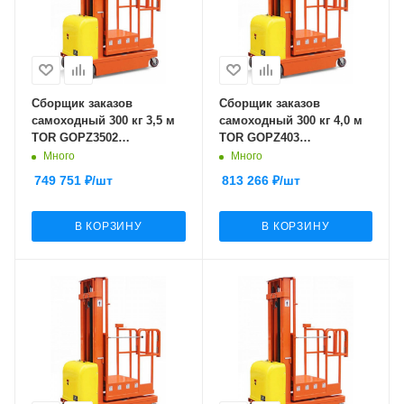
Сборщик заказов
Сборщик заказов
самоходный 300 кг 3,5 м
самоходный 300 кг 4,0 м
TOR GOPZ3502
TOR GOPZ403
(трехрамочный)
(трехрамочный)
Много
Много
749 751
₽
/шт
813 266
₽
/шт
В КОРЗИНУ
В КОРЗИНУ