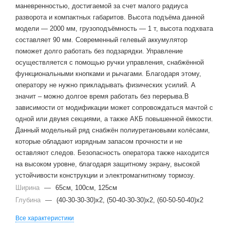
маневренностью, достигаемой за счет малого радиуса
разворота и компактных габаритов. Высота подъёма данной
модели — 2000 мм, грузоподъёмность — 1 т, высота подхвата
составляет 90 мм. Современный гелевый аккумулятор
поможет долго работать без подзарядки. Управление
осуществляется с помощью ручки управления, снабжённой
функциональными кнопками и рычагами. Благодаря этому,
оператору не нужно прикладывать физических усилий. А
значит – можно долгое время работать без перерыва.В
зависимости от модификации может сопровождаться мачтой с
одной или двумя секциями, а также АКБ повышенной ёмкости.
Данный модельный ряд снабжён полиуретановыми колёсами,
которые обладают изрядным запасом прочности и не
оставляют следов. Безопасность оператора также находится
на высоком уровне, благодаря защитному экрану, высокой
устойчивости конструкции и электромагнитному тормозу.
Ширина
—
65см, 100см, 125см
Глубина
—
(40-30-30-30)x2, (50-40-30-30)x2, (60-50-50-40)x2
Все характеристики