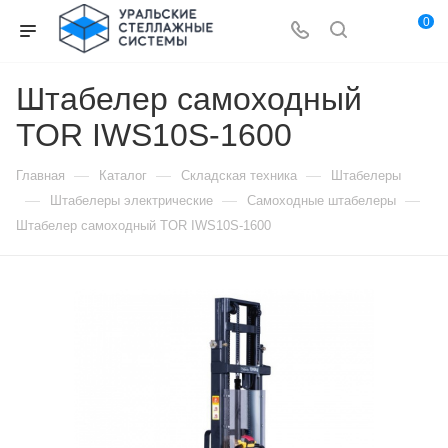
0
Штабелер самоходный
TOR IWS10S-1600
—
—
—
Главная
Каталог
Складская техника
Штабелеры
—
—
—
Штабелеры электрические
Самоходные штабелеры
Штабелер самоходный TOR IWS10S-1600