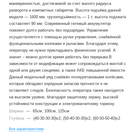
маневренностью, достигаемой за счет малого радиуса
разворота и компактных габаритов. Высота подъёма данной
модели — 1600 мм, грузоподъёмность — 1 т, высота подхвата
составляет 90 мм. Современный гелевый аккумулятор
поможет долго работать без подзарядки. Управление
осуществляется с помощью ручки управления, снабжённой
функциональными кнопками и рычагами. Благодаря этому,
оператору не нужно прикладывать физических усилий. А
значит – можно долгое время работать без перерыва.В
зависимости от модификации может сопровождаться мачтой с
одной или двумя секциями, а также АКБ повышенной ёмкости.
Данный модельный ряд снабжён полиуретановыми колёсами,
которые обладают изрядным запасом прочности и не
оставляют следов. Безопасность оператора также находится
на высоком уровне, благодаря защитному экрану, высокой
устойчивости конструкции и электромагнитному тормозу.
Ширина
—
65см, 100см, 125см
Глубина
—
(40-30-30-30)x2, (50-40-30-30)x2, (60-50-50-40)x2
Все характеристики