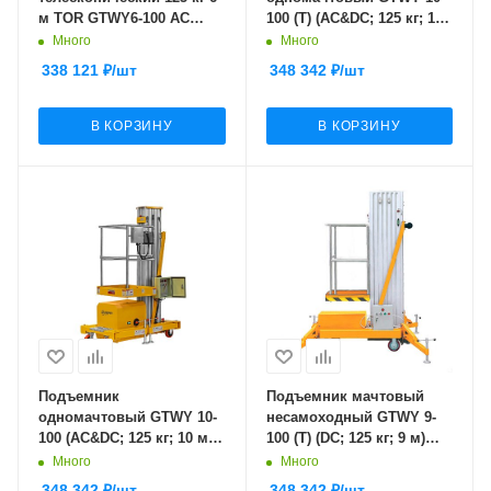
м TOR GTWY6-100 AC
100 (T) (AC&DC; 125 кг; 10
220V 1-мачтовый (от сети)
м) SMARTLIFT (SMART)
Много
Много
(G)
338 121
₽
/шт
348 342
₽
/шт
В КОРЗИНУ
В КОРЗИНУ
Подъемник
Подъемник мачтовый
одномачтовый GTWY 10-
несамоходный GTWY 9-
100 (AC&DC; 125 кг; 10 м)
100 (T) (DC; 125 кг; 9 м)
SMARTLIFT (SMART)
SMARTLIFT
Много
Много
348 342
₽
/шт
348 342
₽
/шт