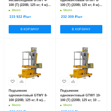
несамоходный GTWY 4-
одномачтовый GTWY 8-
100 (T) (220В; 125 кг; 4 м)
100 (T) (220В; 125 кг; 8 м)
SMARTLIFT
SMARTLIFT (SMART)
Много
Много
215 922
₽
/шт
232 309
₽
/шт
В КОРЗИНУ
В КОРЗИНУ
Подъемник
Подъемник
одномачтовый GTWY 8-
одномачтовый GTWY 10-
100 (220В; 125 кг; 8 м)
100 (T) (220В; 125 кг; 10 м)
SMARTLIFT (SMART)
SMARTLIFT (SMART)
Много
Много