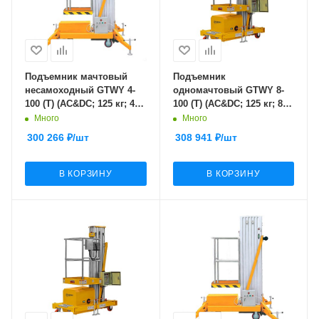
Подъемник мачтовый
Подъемник
несамоходный GTWY 4-
одномачтовый GTWY 8-
100 (T) (AC&DC; 125 кг; 4
100 (T) (AC&DC; 125 кг; 8
м) SMARTLIFT
м) SMARTLIFT (SMART)
Много
Много
300 266
₽
/шт
308 941
₽
/шт
В КОРЗИНУ
В КОРЗИНУ