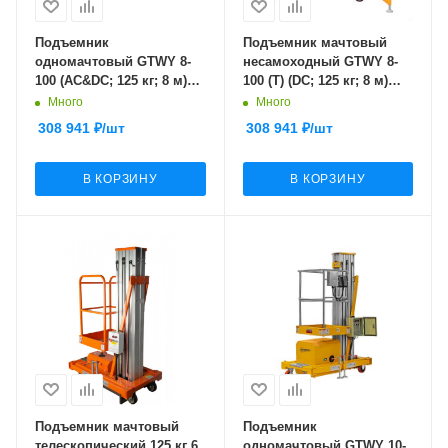
Подъемник
Подъемник мачтовый
одномачтовый GTWY 8-
несамоходный GTWY 8-
100 (AC&DC; 125 кг; 8 м)
100 (T) (DC; 125 кг; 8 м)
SMARTLIFT (SMART)
SMARTLIFT
Много
Много
308 941
₽
/шт
308 941
₽
/шт
В КОРЗИНУ
В КОРЗИНУ
Подъемник мачтовый
Подъемник
телескопический 125 кг 6
одномачтовый GTWY 10-