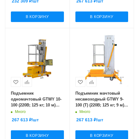
232 309
₽
/шт
267 613
₽
/шт
В КОРЗИНУ
В КОРЗИНУ
Подъемник
Подъемник мачтовый
одномачтовый GTWY 10-
несамоходный GTWY 9-
100 (220В; 125 кг; 10 м)
100 (T) (220В; 125 кг; 9 м)
SMARTLIFT (SMART)
SMARTLIFT
Много
Много
267 613
₽
/шт
267 613
₽
/шт
В КОРЗИНУ
В КОРЗИНУ