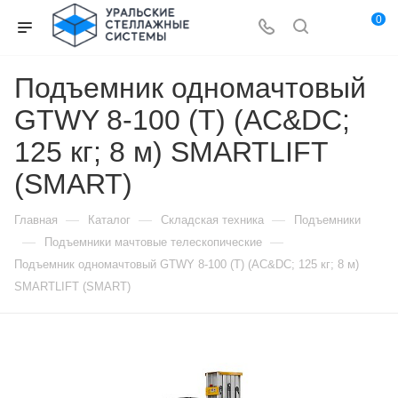
0
Подъемник одномачтовый
GTWY 8-100 (T) (AC&DC;
125 кг; 8 м) SMARTLIFT
(SMART)
—
—
—
Главная
Каталог
Складская техника
Подъемники
—
—
Подъемники мачтовые телескопические
Подъемник одномачтовый GTWY 8-100 (T) (AC&DC; 125 кг; 8 м)
SMARTLIFT (SMART)