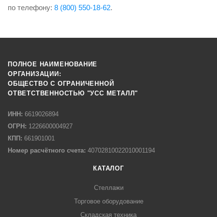
по телефону:
8 (800) 550-18-62
.
ПОЛНОЕ НАИМЕНОВАНИЕ
ОРГАНИЗАЦИИ:
ОБЩЕСТВО С ОГРАНИЧЕННОЙ
ОТВЕТСТВЕННОСТЬЮ "УСС МЕТАЛЛ"
ИНН:
6619026894
ОГРН:
1226600004927
КПП:
661901001
Номер расчётного счета:
40702810022010001194
КАТАЛОГ
Стеллажи
Торговое оборудование
Складская техника