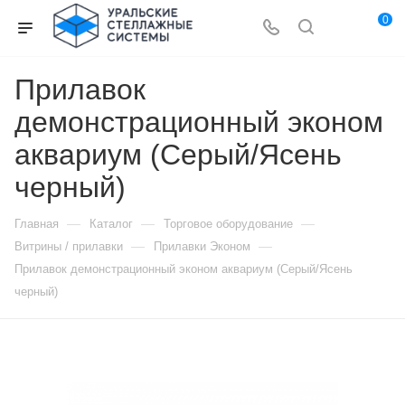
0
Прилавок
демонстрационный эконом
аквариум (Серый/Ясень
черный)
—
—
—
Главная
Каталог
Торговое оборудование
—
—
Витрины / прилавки
Прилавки Эконом
Прилавок демонстрационный эконом аквариум (Серый/Ясень
черный)