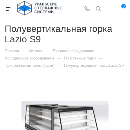
0
Полувертикальная горка
Lazio S9
—
—
—
Главная
Каталог
Торговое оборудование
—
—
Холодильное оборудование
Пристенные горки
—
Пристенные витрины (горки)
Полувертикальная горка Lazio S9