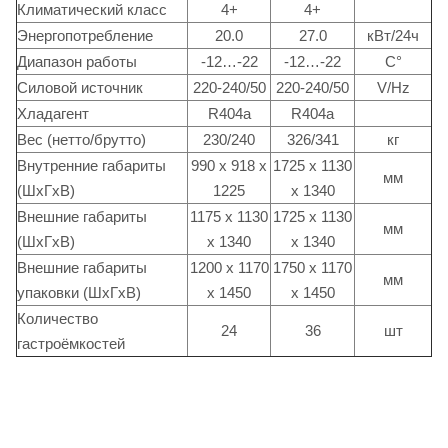
Климатический класс
4+
4+
Энергопотребление
20.0
27.0
кВт/24ч
Диапазон работы
-12…-22
-12…-22
С°
Силовой источник
220-240/50
220-240/50
V/Hz
Хладагент
R404a
R404a
Вес (нетто/брутто)
230/240
326/341
кг
Внутренние габариты
990 x 918 x
1725 x 1130
мм
(ШxГxВ)
1225
x 1340
Внешние габариты
1175 x 1130
1725 x 1130
мм
(ШxГxВ)
x 1340
x 1340
Внешние габариты
1200 x 1170
1750 x 1170
мм
упаковки (ШxГxВ)
x 1450
x 1450
Количество
24
36
шт
гастроёмкостей