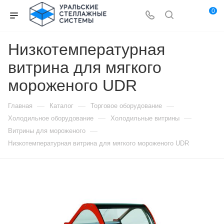
0
Низкотемпературная
витрина для мягкого
мороженого UDR
—
—
—
Главная
Каталог
Торговое оборудование
—
—
Холодильное оборудование
Холодильные витрины
—
Витрины для мороженого
Низкотемпературная витрина для мягкого мороженого UDR