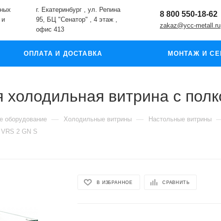
жных
г. Екатеринбург , ул. Репина
8 800 550-18-62
 и
95, БЦ "Сенатор" , 4 этаж ,
zakaz@ycc-metall.ru
офис 413
ОПЛАТА И ДОСТАВКА
МОНТАЖ И СЕ
я холодильная витрина с пол
—
—
е оборудование
Холодильные витрины
Настольные витрины
D VRS 2 GN S
В ИЗБРАННОЕ
СРАВНИТЬ