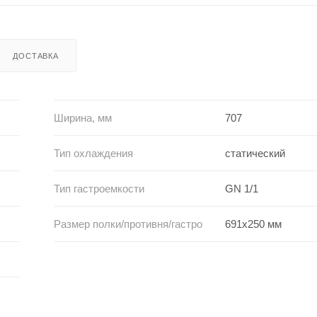
ДОСТАВКА
Ширина, мм
707
Тип охлаждения
статический
Тип гастроемкости
GN 1/1
Размер полки/противня/гастро
691х250 мм