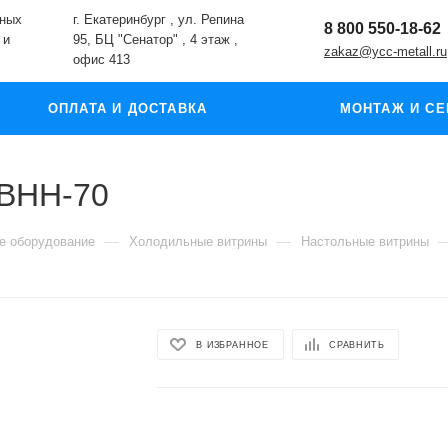
жных
г. Екатеринбург , ул. Репина
8 800 550-18-62
 и
95, БЦ "Сенатор" , 4 этаж ,
zakaz@ycc-metall.ru
офис 413
ОПЛАТА И ДОСТАВКА
МОНТАЖ И СЕ
 ВНН-70
—
—
е оборудование
Холодильные витрины
Настольные витрины
В ИЗБРАННОЕ
СРАВНИТЬ