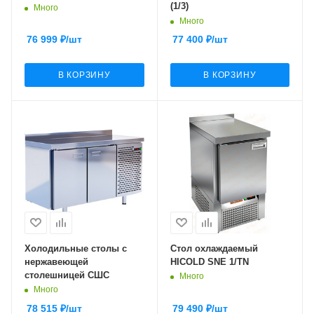
(1/3)
Много
Много
76 999
₽
/шт
77 400
₽
/шт
В КОРЗИНУ
В КОРЗИНУ
Холодильные столы с
Стол охлаждаемый
нержавеющей
HICOLD SNE 1/TN
столешницей СШС
Много
Много
78 515
₽
/шт
79 490
₽
/шт