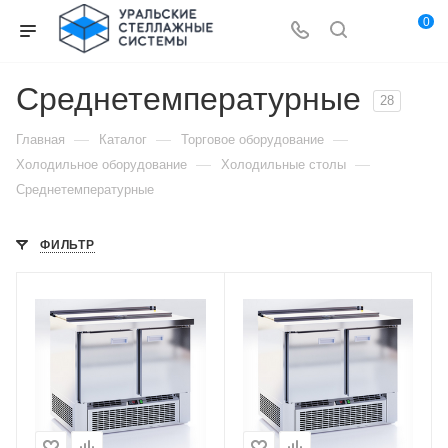
0
Среднетемпературные
28
—
—
—
Главная
Каталог
Торговое оборудование
—
—
Холодильное оборудование
Холодильные столы
Среднетемпературные
ФИЛЬТР