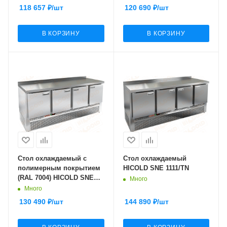
118 657
₽
/шт
120 690
₽
/шт
В КОРЗИНУ
В КОРЗИНУ
Стол охлаждаемый с
Стол охлаждаемый
полимерным покрытием
HICOLD SNE 1111/TN
(RAL 7004) HICOLD SNE
Много
1111/TN W
Много
130 490
₽
/шт
144 890
₽
/шт