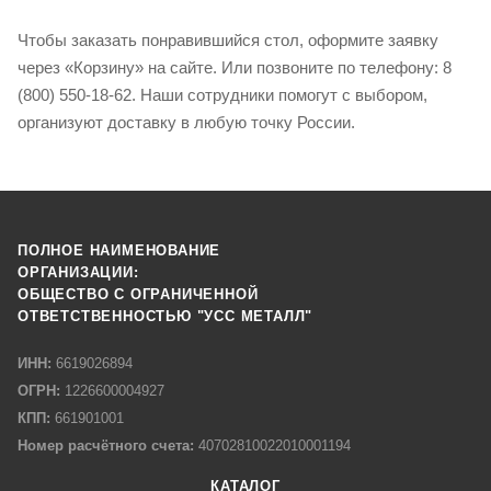
Чтобы заказать понравившийся стол, оформите заявку
через «Корзину» на сайте. Или позвоните по телефону: 8
(800) 550-18-62. Наши сотрудники помогут с выбором,
организуют доставку в любую точку России.
ПОЛНОЕ НАИМЕНОВАНИЕ
ОРГАНИЗАЦИИ:
ОБЩЕСТВО С ОГРАНИЧЕННОЙ
ОТВЕТСТВЕННОСТЬЮ "УСС МЕТАЛЛ"
ИНН:
6619026894
ОГРН:
1226600004927
КПП:
661901001
Номер расчётного счета:
40702810022010001194
КАТАЛОГ