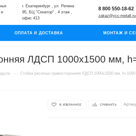
жных
г. Екатеринбург , ул. Репина
8 800 550-18-62
 и
95, БЦ "Сенатор" , 4 этаж ,
zakaz@ycc-metall.ru
офис 413
ОПЛАТА И ДОСТАВКА
МОНТАЖ И СЕ
онняя ЛДСП 1000x1500 мм, h
—
одули
Стойка ресепшн правосторонняя ЛДСП 1000x1500 мм, h=1000
Артику
В ИЗБРАННОЕ
СРАВНИТЬ