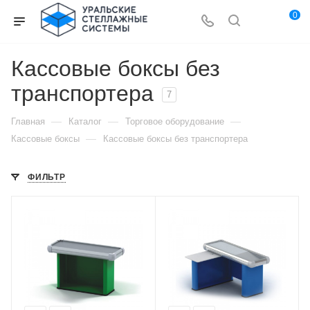
0
Кассовые боксы без
транспортера
7
—
—
—
Главная
Каталог
Торговое оборудование
—
Кассовые боксы
Кассовые боксы без транспортера
ФИЛЬТР