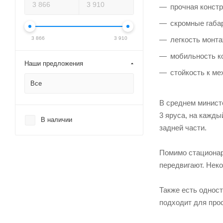
прочная конст
скромные габар
3 866
3 910
легкость монт
мобильность ко
Наши предложения
стойкость к ме
Все
В среднем минист
3 яруса, на кажд
В наличии
задней части.
Помимо стационар
передвигают. Нек
Также есть однос
подходит для про