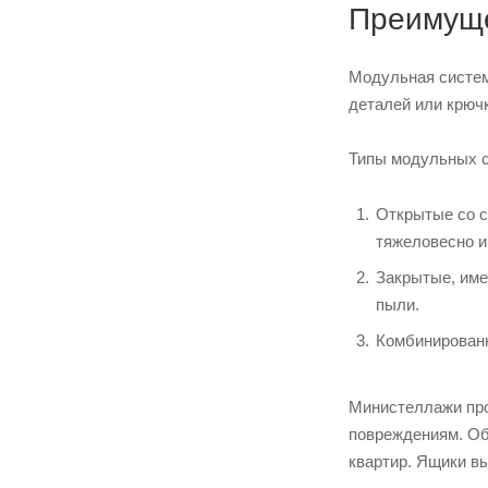
Преимуще
Модульная систем
деталей или крючк
Типы модульных с
Открытые со с
тяжеловесно и 
Закрытые, име
пыли.
Комбинированн
Министеллажи про
повреждениям. Об
квартир. Ящики в