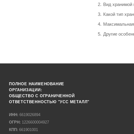
Вид хранимой 
Какой тип хра
Максимальная
Другие особен
ПОЛНОЕ НАИМЕНОВАНИЕ
ОРГАНИЗАЦИИ:
ОБЩЕСТВО С ОГРАНИЧЕННОЙ
ОТВЕТСТВЕННОСТЬЮ "УСС МЕТАЛЛ"
ИНН:
6619026894
ОГРН:
1226600004927
КПП:
661901001