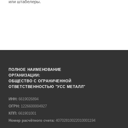
или штабелеры.
ПОЛНОЕ НАИМЕНОВАНИЕ
ОРГАНИЗАЦИИ:
ОБЩЕСТВО С ОГРАНИЧЕННОЙ
ОТВЕТСТВЕННОСТЬЮ "УСС МЕТАЛЛ"
ИНН:
6619026894
ОГРН:
1226600004927
КПП:
661901001
Номер расчётного счета:
40702810022010001194