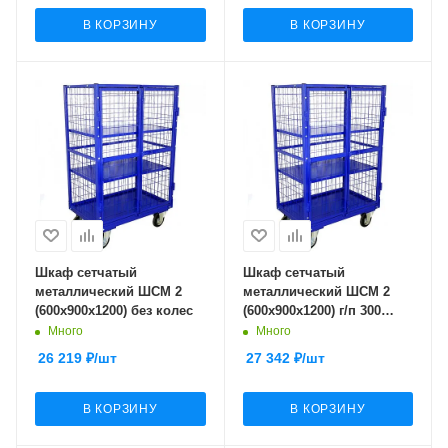
В КОРЗИНУ
В КОРЗИНУ
Шкаф сетчатый
Шкаф сетчатый
металлический ШСМ 2
металлический ШСМ 2
(600х900х1200) без колес
(600х900х1200) г/п 300
кг.125 черная резина
Много
Много
26 219
₽
/шт
27 342
₽
/шт
В КОРЗИНУ
В КОРЗИНУ