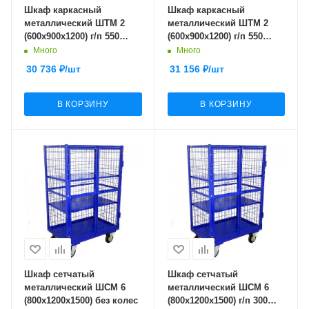
Шкаф каркасный
Шкаф каркасный
металлический ШТМ 2
металлический ШТМ 2
(600х900х1200) г/п 550
(600х900х1200) г/п 550
кг.200 черная резина
кг.160 литая протекторная
Много
Много
резина
30 736
₽
/шт
31 156
₽
/шт
В КОРЗИНУ
В КОРЗИНУ
Шкаф сетчатый
Шкаф сетчатый
металлический ШСМ 6
металлический ШСМ 6
(800х1200х1500) без колес
(800х1200х1500) г/п 300