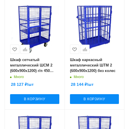
Шкаф сетчатый
Шкаф каркасный
металлический ШСМ 2
металлический ШТМ 2
(600х900х1200) г/п 450
(600х900х1200) без колес
кг.160 черная резина
Много
Много
28 127
₽
/шт
28 144
₽
/шт
В КОРЗИНУ
В КОРЗИНУ