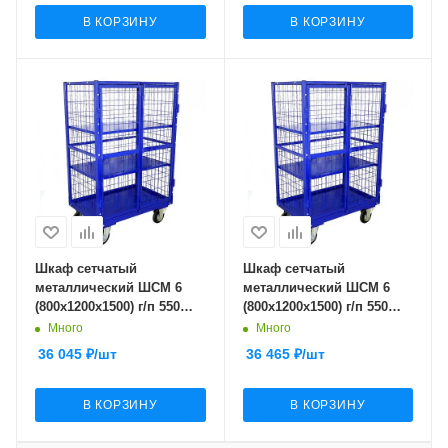
В КОРЗИНУ
В КОРЗИНУ
Шкаф сетчатый
Шкаф сетчатый
металлический ШСМ 6
металлический ШСМ 6
(800х1200х1500) г/п 550
(800х1200х1500) г/п 550
кг.200 черная резина
кг.160 литая протекторная
Много
Много
резина
36 045
₽
/шт
36 465
₽
/шт
В КОРЗИНУ
В КОРЗИНУ