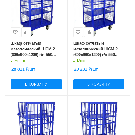
Шкаф сетчатый
Шкаф сетчатый
металлический ШСМ 2
металлический ШСМ 2
(600х900х1200) г/п 550
(600х900х1200) г/п 550
кг.200 черная резина
кг.160 литая протекторная
Много
Много
резина
28 811
₽
/шт
29 231
₽
/шт
В КОРЗИНУ
В КОРЗИНУ