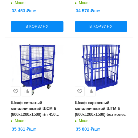
кг.125 черная резина
Много
Много
33 453
₽
/шт
34 576
₽
/шт
В КОРЗИНУ
В КОРЗИНУ
Шкаф сетчатый
Шкаф каркасный
металлический ШСМ 6
металлический ШТМ 6
(800х1200х1500) г/п 450
(800х1200х1500) без колес
кг.160 черная резина
Много
Много
35 361
₽
/шт
35 801
₽
/шт