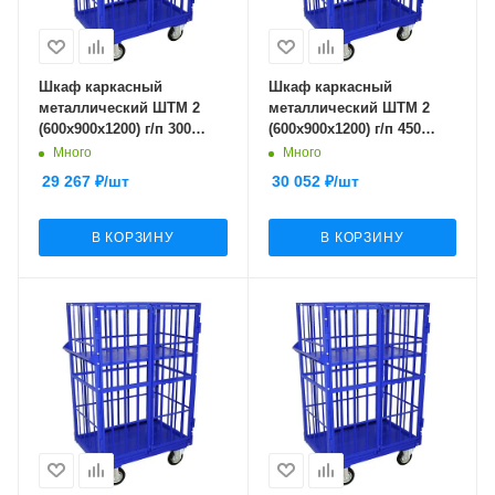
Шкаф каркасный
Шкаф каркасный
металлический ШТМ 2
металлический ШТМ 2
(600х900х1200) г/п 300
(600х900х1200) г/п 450
кг.125 черная резина
кг.160 черная резина
Много
Много
29 267
₽
/шт
30 052
₽
/шт
В КОРЗИНУ
В КОРЗИНУ