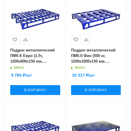
Поддон металлический
Поддон металлический
ПМК-К Евро (1.5т,
ПМК-0 Фин (500 кг,
1200x800x150 мм,
1200x1000x150 мм,
окрашенный)
каркасный, облегченный)
Много
Много
9 784
₽
/шт
10 317
₽
/шт
В КОРЗИНУ
В КОРЗИНУ