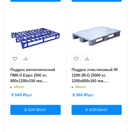
Поддон металлический
Поддон пластиковый IR
ПМК-0 Евро (500 кг,
1208-3R-G (5000 кг,
800x1200x150 мм,
1200х800х160 мм,
каркасный облегченный)
сплошной,
Много
Много
гигиенический, на 3-х
9 549
₽
/шт
9 560
₽
/шт
полозьях, серый)
В КОРЗИНУ
В КОРЗИНУ