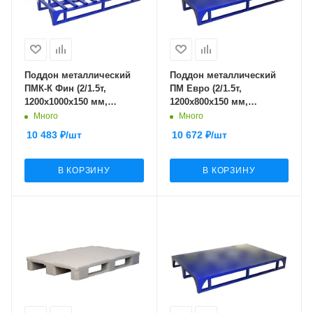
Поддон металлический
Поддон металлический
ПМК-К Фин (2/1.5т,
ПМ Евро (2/1.5т,
1200x1000x150 мм,
1200x800x150 мм,
каркасный, окрашенный)
окрашенный)
Много
Много
10 483
₽
/шт
10 672
₽
/шт
В КОРЗИНУ
В КОРЗИНУ