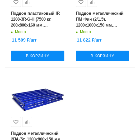
Поддон пластиковый IR
Поддон металлический
1208-3R-G-H (7500 кг,
ПМ Фин (2/1.5т,
200х800х160 мм,
1200x1000x150 мм,
сплошной,
окрашенный)
Много
Много
гигиенический, на 3-х
11 509
₽
/шт
11 822
₽
/шт
полозьях, усиленный,
серый)
В КОРЗИНУ
В КОРЗИНУ
Поддон металлический
2П4 (5т, 1200x800x150 мм,