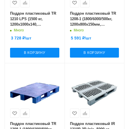
Поддон пластиковый TR
Поддон пластиковый TR
1210 LPS (1500 кг,
1208-1 (1800/6000/500кг,
1200x1000x140,
1200x800x150мм,
перфорированный на 3-х
сплошной на полозьях,
Много
Много
полозьях, серый)
окрашенный, серый)
3 728
₽
/шт
5 591
₽
/шт
В КОРЗИНУ
В КОРЗИНУ
Поддон пластиковый TR
Поддон пластиковый IR