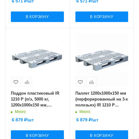
6 571
₽
/шт
6 571
₽
/шт
серый)
синий)
В КОРЗИНУ
В КОРЗИНУ
Поддон пластиковый IR
Паллет 1200х1000х150 мм
1210 P (п/э, 5000 кг,
(перфорированный на 3-х
1200x1000х150 мм,
полозьях) IR 1210 P
перфорированный, на 3-х
серый
Много
Много
полозьях, серый)
6 879
₽
/шт
6 879
₽
/шт
В КОРЗИНУ
В КОРЗИНУ