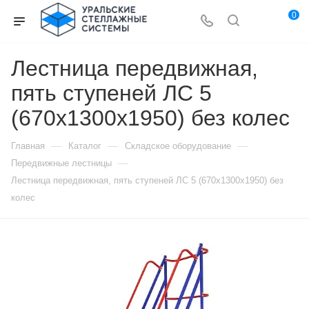
0
Лестница передвижная,
пять ступеней ЛС 5
(670х1300х1950) без колес
—
—
—
Главная
Каталог
Складское оборудование
—
Передвижные лестницы
Лестница передвижная, пять ступеней ЛС 5 (670х1300х1950) без
колес