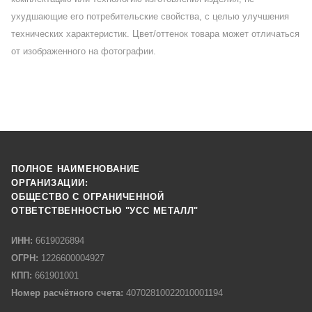
ухудшающие его потребительские свойства, с целью улучшения
технических характеристик. Цвет/оттенок товара может отличаться
от изображенного на фотографии.
ПОЛНОЕ НАИМЕНОВАНИЕ
ОРГАНИЗАЦИИ:
ОБЩЕСТВО С ОГРАНИЧЕННОЙ
ОТВЕТСТВЕННОСТЬЮ "УСС МЕТАЛЛ"
ИНН:
6619026894
ОГРН:
1226600004927
КПП:
661901001
Номер расчётного счета:
40702810022010001194