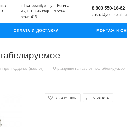
жных
г. Екатеринбург , ул. Репина
8 800 550-18-62
 и
95, БЦ "Сенатор" , 4 этаж ,
zakaz@ycc-metall.ru
офис 413
ОПЛАТА И ДОСТАВКА
МОНТАЖ И СЕ
штабелируемое
—
я для поддонов (паллет)
Ограждение на паллет нештабелируемое
В ИЗБРАННОЕ
СРАВНИТЬ