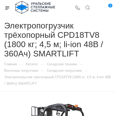
0
Электропогрузчик
трёхопорный CPD18TV8
(1800 кг; 4,5 м; li-ion 48В /
360Ач) SMARTLIFT
—
—
—
Главная
Каталог
Складская техника
—
—
Вилочные погрузчики
Складские погрузчики
Электропогрузчик трёхопорный CPD18TV8 (1800 кг; 4,5 м; li-ion 48В
/ 360Ач) SMARTLIFT