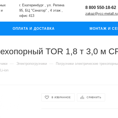
жных
г. Екатеринбург , ул. Репина
8 800 550-18-62
 и
95, БЦ "Сенатор" , 4 этаж ,
zakaz@ycc-metall.ru
офис 413
ОПЛАТА И ДОСТАВКА
МОНТАЖ И СЕ
рехопорный TOR 1,8 т 3,0 м C
—
—
зчики
Электропогрузчики
Погрузчики электрические трехопорн
i-ion
В ИЗБРАННОЕ
СРАВНИТЬ