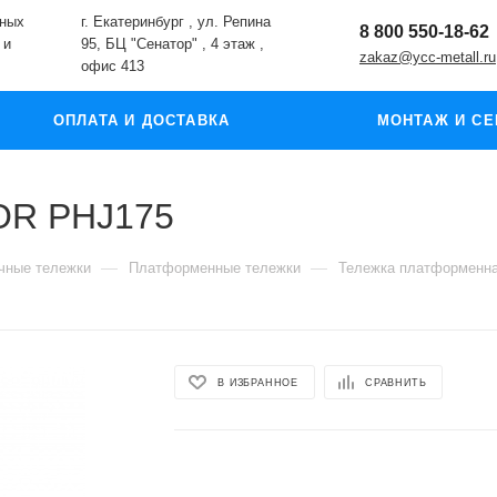
жных
г. Екатеринбург , ул. Репина
8 800 550-18-62
 и
95, БЦ "Сенатор" , 4 этаж ,
zakaz@ycc-metall.ru
офис 413
ОПЛАТА И ДОСТАВКА
МОНТАЖ И СЕ
OR PHJ175
—
—
чные тележки
Платформенные тележки
Тележка платформенн
В ИЗБРАННОЕ
СРАВНИТЬ