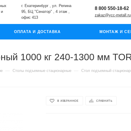
жных
г. Екатеринбург , ул. Репина
8 800 550-18-62
 и
95, БЦ "Сенатор" , 4 этаж ,
zakaz@ycc-metall.ru
офис 413
ОПЛАТА И ДОСТАВКА
МОНТАЖ И СЕ
ный 1000 кг 240-1300 мм TO
—
—
ые
Столы подъемные стационарные
Стол подъемный стационар
В ИЗБРАННОЕ
СРАВНИТЬ