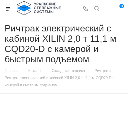
0
Ричтрак электрический с
кабиной XILIN 2,0 т 11,1 м
CQD20-D с камерой и
быстрым подъемом
—
—
—
—
Главная
Каталог
Складская техника
Ричтраки
Ричтрак электрический с кабиной XILIN 2,0 т 11,1 м CQD20-D с
камерой и быстрым подъемом