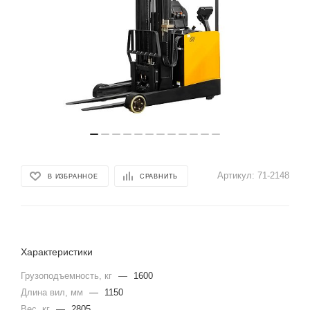
Артикул:
71-2148
В ИЗБРАННОЕ
СРАВНИТЬ
Характеристики
Грузоподъемность, кг
—
1600
Длина вил, мм
—
1150
Вес, кг
—
2805