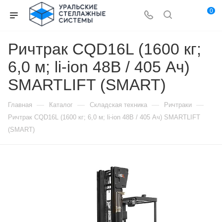
0
Ричтрак CQD16L (1600 кг;
6,0 м; li-ion 48В / 405 Ач)
SMARTLIFT (SMART)
—
—
—
—
Главная
Каталог
Складская техника
Ричтраки
Ричтрак CQD16L (1600 кг; 6,0 м; li-ion 48В / 405 Ач) SMARTLIFT
(SMART)