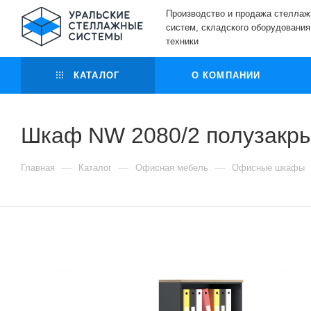
Производство и продажа стелла
систем, складского оборудования
техники
КАТАЛОГ
О КОМПАНИИ
Шкаф NW 2080/2 полузакры
—
—
—
Главная
Каталог
Офисная мебель
Офисные шкафы