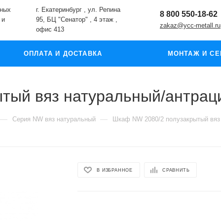
жных
г. Екатеринбург , ул. Репина
8 800 550-18-62
 и
95, БЦ "Сенатор" , 4 этаж ,
zakaz@ycc-metall.ru
офис 413
ОПЛАТА И ДОСТАВКА
МОНТАЖ И СЕ
тый вяз натуральный/антрац
—
—
Серия NW вяз натуральный
Шкаф NW 2080/2 полузакрытый вяз
В ИЗБРАННОЕ
СРАВНИТЬ