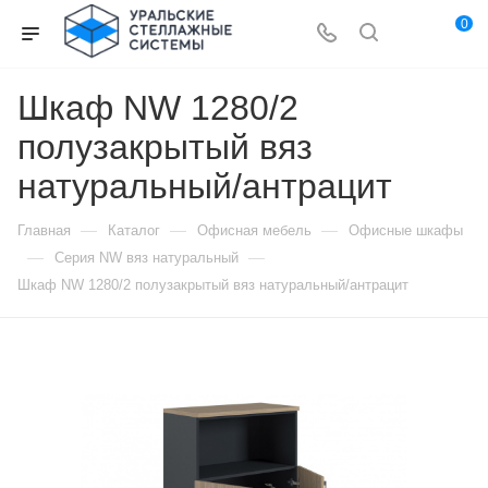
0
Шкаф NW 1280/2
полузакрытый вяз
натуральный/антрацит
—
—
—
Главная
Каталог
Офисная мебель
Офисные шкафы
—
—
Серия NW вяз натуральный
Шкаф NW 1280/2 полузакрытый вяз натуральный/антрацит