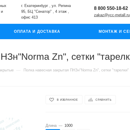
жных
г. Екатеринбург , ул. Репина
8 800 550-18-62
 и
95, БЦ "Сенатор" , 4 этаж ,
zakaz@ycc-metall.ru
офис 413
ОПЛАТА И ДОСТАВКА
МОНТАЖ И СЕ
Зн"Norma Zn", сетки "тарелки
—
акрытые
Полка навесная закрытая ПНЗн"Norma Zn", сетки "тарелки" -
В ИЗБРАННОЕ
СРАВНИТЬ
Длина
—
1000