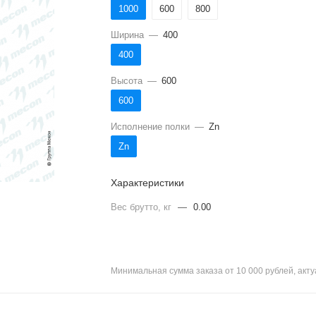
1000
600
800
Ширина
—
400
400
Высота
—
600
600
Исполнение полки
—
Zn
Zn
Характеристики
Вес брутто, кг
—
0.00
Минимальная сумма заказа от 10 000 рублей, акт