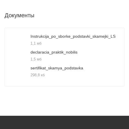
Документы
Instrukcija_po_sborke_podstavki_skamejki_LS
1,1 мб
declaracia_praktik_nobilis
1,5 мб
sertifikat_skamya_podstavka
298,8 кб