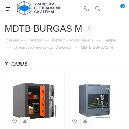
0
MDTB BURGAS M
6
—
—
—
Главная
Каталог
Металлическая мебель
Сейфы
—
—
Взломостойкие сейфы V класса
MDTB BURGAS M
ФИЛЬТР