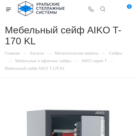
0
Мебельный сейф AIKO T-
170 KL
—
—
—
Главная
Каталог
Металлическая мебель
Сейфы
—
—
—
Мебельные и офисные сейфы
AIKO серия Т
Мебельный сейф AIKO T-170 KL