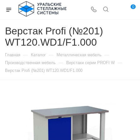
0
Верстак Profi (№201)
WT120.WD1/F1.000
—
—
—
Главная
Каталог
Металлическая мебель
—
—
Производственная мебель
Верстаки серии PROFI W
Верстак Profi (№201) WT120.WD1/F1.000