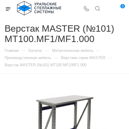
0
Верстак MASTER (№101)
MT100.MF1/MF1.000
—
—
—
Главная
Каталог
Металлическая мебель
—
—
Производственная мебель
Верстаки серии MASTER
Верстак MASTER (№101) MT100.MF1/MF1.000