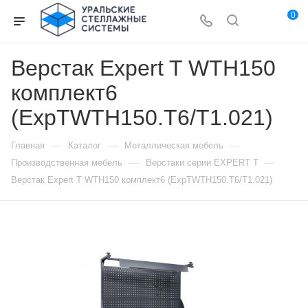
0
Верстак Expert T WTH150
комплект6
(ExpTWTH150.T6/T1.021)
—
—
—
Главная
Каталог
Металлическая мебель
—
—
Производственная мебель
Верстаки серии EXPERT T
Верстак Expert T WTH150 комплект6 (ExpTWTH150.T6/T1.021)