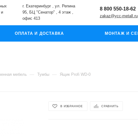
жных
г. Екатеринбург , ул. Репина
8 800 550-18-62
 и
95, БЦ "Сенатор" , 4 этаж ,
zakaz@ycc-metall.ru
офис 413
ОПЛАТА И ДОСТАВКА
МОНТАЖ И СЕ
—
—
венная мебель
Тумбы
Ящик Profi WD-0
В ИЗБРАННОЕ
СРАВНИТЬ