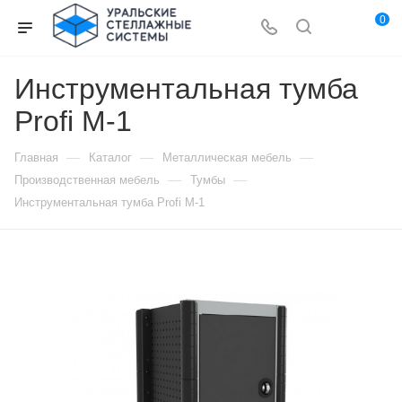
0
Инструментальная тумба
Profi M-1
—
—
—
Главная
Каталог
Металлическая мебель
—
—
Производственная мебель
Тумбы
Инструментальная тумба Profi M-1