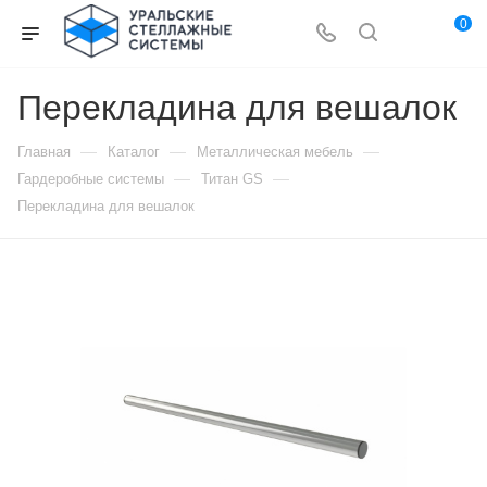
0
Перекладина для вешалок
—
—
—
Главная
Каталог
Металлическая мебель
—
—
Гардеробные системы
Титан GS
Перекладина для вешалок