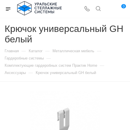
0
Крючок универсальный GH
белый
—
—
—
Главная
Каталог
Металлическая мебель
—
Гардеробные системы
—
Комплектующие гардеробных систем Практик Home
—
Аксессуары
Крючок универсальный GH белый