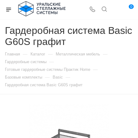
0
Гардеробная система Basic
G60S графит
—
—
—
Главная
Каталог
Металлическая мебель
—
Гардеробные системы
—
Готовые гардеробные системы Практик Home
—
—
Базовые комплекты
Basic
Гардеробная система Basic G60S графит