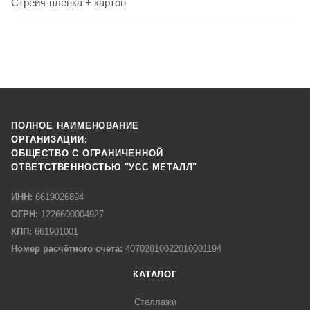
Стрейч-пленка + картон
ПОЛНОЕ НАИМЕНОВАНИЕ
ОРГАНИЗАЦИИ:
ОБЩЕСТВО С ОГРАНИЧЕННОЙ
ОТВЕТСТВЕННОСТЬЮ "УСС МЕТАЛЛ"
ИНН:
6619026894
ОГРН:
1226600004927
КПП:
661901001
Номер расчётного счета:
40702810022010001194
КАТАЛОГ
Стеллажи