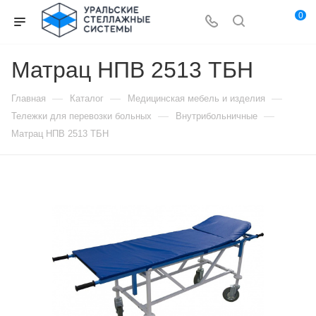
0
Матрац НПВ 2513 ТБН
—
—
—
Главная
Каталог
Медицинская мебель и изделия
—
—
Тележки для перевозки больных
Внутрибольничные
Матрац НПВ 2513 ТБН