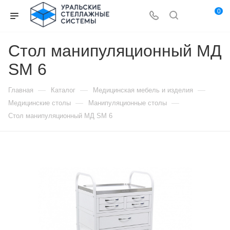
0
Стол манипуляционный МД
SM 6
—
—
—
Главная
Каталог
Медицинская мебель и изделия
—
—
Медицинские столы
Манипуляционные столы
Стол манипуляционный МД SM 6