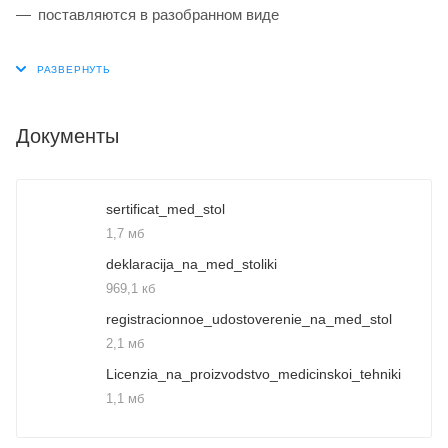
поставляются в разобранном виде
Документы
sertificat_med_stol
1,7 мб
deklaracija_na_med_stoliki
969,1 кб
registracionnoe_udostoverenie_na_med_stol
2,1 мб
Licenzia_na_proizvodstvo_medicinskoi_tehniki
1,1 мб