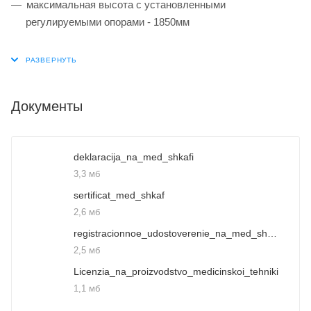
максимальная высота с установленными
регулируемыми опорами - 1850мм
Документы
deklaracija_na_med_shkafi
3,3 мб
sertificat_med_shkaf
2,6 мб
registracionnoe_udostoverenie_na_med_shkaf
2,5 мб
Licenzia_na_proizvodstvo_medicinskoi_tehniki
1,1 мб