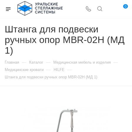
0
Штанга для подвески
ручных опор MBR-02Н (МД
1)
—
—
—
Главная
Каталог
Медицинская мебель и изделия
—
—
Медицинские кровати
HILFE
Штанга для подвески ручных опор MBR-02Н (МД 1)