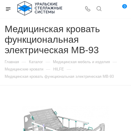
0
Медицинская кровать
функциональная
электрическая МВ-93
—
—
—
Главная
Каталог
Медицинская мебель и изделия
—
—
Медицинские кровати
HILFE
Медицинская кровать функциональная электрическая МВ-93