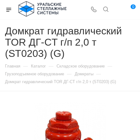
0
Домкрат гидравлический
TOR ДГ-CT г/п 2,0 т
(ST0203) (G)
—
—
—
Главная
Каталог
Складское оборудование
—
—
Грузоподъемное оборудование
Домкраты
Домкрат гидравлический TOR ДГ-CT г/п 2,0 т (ST0203) (G)