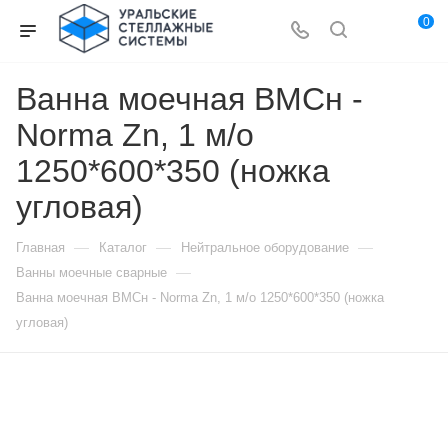
0
Ванна моечная ВМСн -
Norma Zn, 1 м/о
1250*600*350 (ножка
угловая)
—
—
—
Главная
Каталог
Нейтральное оборудование
—
Ванны моечные сварные
Ванна моечная ВМСн - Norma Zn, 1 м/о 1250*600*350 (ножка
угловая)